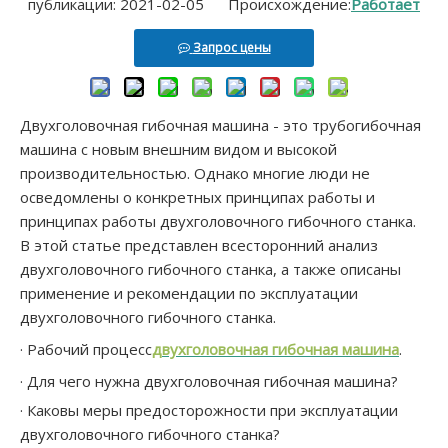
публикации: 2021-02-05 Происхождение:
Работает
GM-SB-63CNC Полностью автоматическое числовое управление
Трехвалковый трубогибочный станок с ЧПУ GM-38NCB
Запрос цены
Двухголовочная гибочная машина - это трубогибочная
машина с новым внешним видом и высокой
производительностью. Однако многие люди не
осведомлены о конкретных принципах работы и
принципах работы двухголовочного гибочного станка.
В этой статье представлен всесторонний анализ
двухголовочного гибочного станка, а также описаны
применение и рекомендации по эксплуатации
Станок для гибки алюминиевых труб с ЧПУ стержни plc control
двухголовочного гибочного станка.
· Рабочий процесс
двухголовочная гибочная машина
.
· Для чего нужна двухголовочная гибочная машина?
· Каковы меры предосторожности при эксплуатации
двухголовочного гибочного станка?