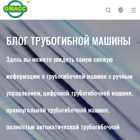
БЛОГ ТРУБОГИБНОЙ МАШИНЫ
Гидравлический трубогибочный станок
Трубогибочный станок
Трубогибочная машина
Трубогибочный станок
О GMACC
Руководство по безопасности для трубогибов
трубогибочный станок
Трубогибочный станок с ЧПУ
Машина для гибки металлических труб
После службы
Машина для формирования концов труб
Электрический трубогибочный станок
Здесь вы можете увидеть самую свежую
информацию о трубогибочной машине с ручным
управлением, цифровой трубогибочной машине,
прямоугольной трубогибочной машине,
полностью автоматической трубогибочной