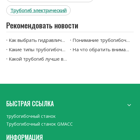
Трубогиб электрический
Рекомендовать новости
Как выбрать гидравлический трубогибочный станок?
Понимание трубогибочных машин: объяснение типов и применений
Какие типы трубогибочных машин доступны сегодня?
На что обратить внимание при покупке трубогибочного станка
Какой трубогиб лучше всего подходит для точных изгибов нержавеющих и медных труб
БЫСТРАЯ ССЫЛКА
трубогибочный станок
Трубогибочный станок GMACC
ИНФОРМАЦИЯ