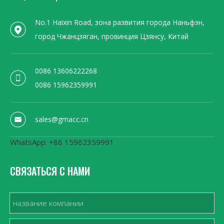
No.1 Haixin Road, зона развития города Наньфэн,
город Чжанцзяган, провинция Цзянсу, Китай
0086 13606222268
0086 15962359991
sales@gmacc.cn
WhatsApp: +86 15962359991
СВЯЗАТЬСЯ С НАМИ